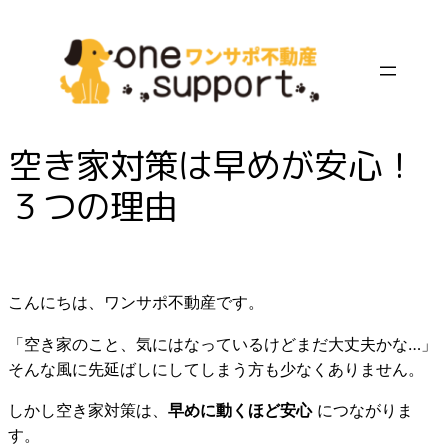
内
容
を
ス
キ
ッ
空き家対策は早めが安心！
プ
３つの理由
こんにちは、ワンサポ不動産です。
「空き家のこと、気にはなっているけどまだ大丈夫かな…」
そんな風に先延ばしにしてしまう方も少なくありません。
しかし空き家対策は、
早めに動くほど安心
につながりま
す。